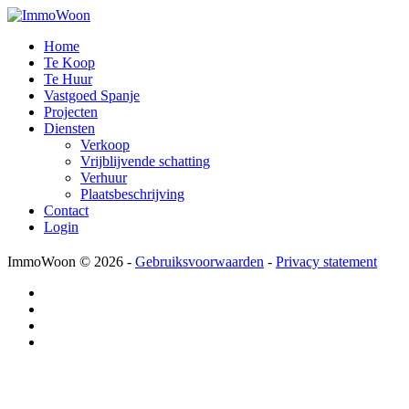
Home
Te Koop
Te Huur
Vastgoed Spanje
Projecten
Diensten
Verkoop
Vrijblijvende schatting
Verhuur
Plaatsbeschrijving
Contact
Login
ImmoWoon
© 2026 -
Gebruiksvoorwaarden
-
Privacy statement