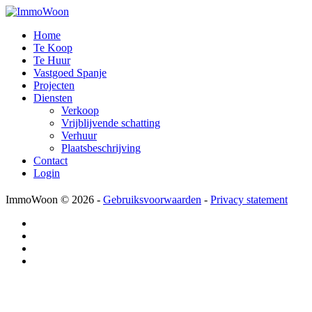
Home
Te Koop
Te Huur
Vastgoed Spanje
Projecten
Diensten
Verkoop
Vrijblijvende schatting
Verhuur
Plaatsbeschrijving
Contact
Login
ImmoWoon
© 2026 -
Gebruiksvoorwaarden
-
Privacy statement