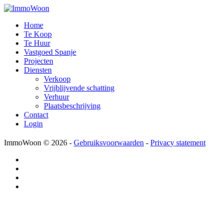
Home
Te Koop
Te Huur
Vastgoed Spanje
Projecten
Diensten
Verkoop
Vrijblijvende schatting
Verhuur
Plaatsbeschrijving
Contact
Login
ImmoWoon
© 2026 -
Gebruiksvoorwaarden
-
Privacy statement