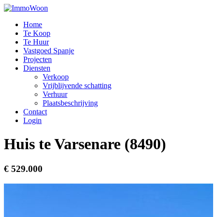
Home
Te Koop
Te Huur
Vastgoed Spanje
Projecten
Diensten
Verkoop
Vrijblijvende schatting
Verhuur
Plaatsbeschrijving
Contact
Login
Huis te Varsenare (8490)
€ 529.000