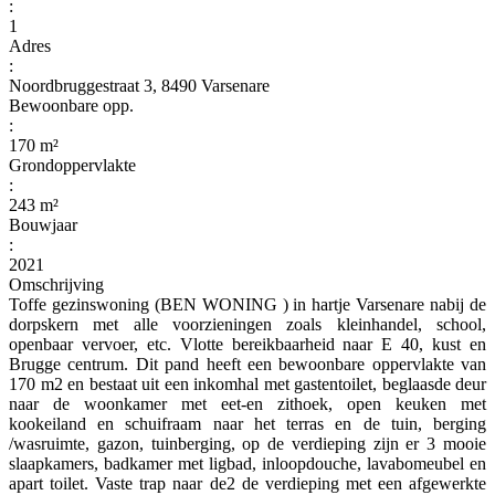
:
1
Adres
:
Noordbruggestraat 3, 8490 Varsenare
Bewoonbare opp.
:
170 m²
Grondoppervlakte
:
243 m²
Bouwjaar
:
2021
Omschrijving
Toffe gezinswoning (BEN WONING ) in hartje Varsenare nabij de
dorpskern met alle voorzieningen zoals kleinhandel, school,
openbaar vervoer, etc. Vlotte bereikbaarheid naar E 40, kust en
Brugge centrum. Dit pand heeft een bewoonbare oppervlakte van
170 m2 en bestaat uit een inkomhal met gastentoilet, beglaasde deur
naar de woonkamer met eet-en zithoek, open keuken met
kookeiland en schuifraam naar het terras en de tuin, berging
/wasruimte, gazon, tuinberging, op de verdieping zijn er 3 mooie
slaapkamers, badkamer met ligbad, inloopdouche, lavabomeubel en
apart toilet. Vaste trap naar de2 de verdieping met een afgewerkte