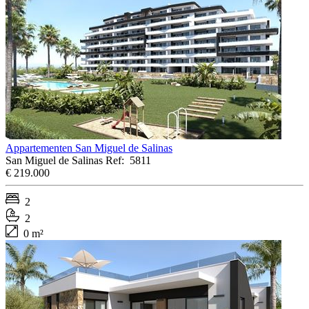
Appartementen San Miguel de Salinas
San Miguel de Salinas
Ref:
5811
€ 219.000
2
2
0 m²