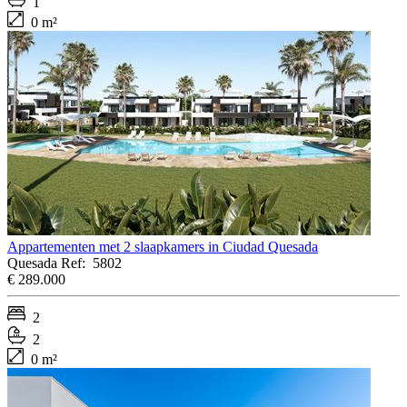
1
0 m²
Appartementen met 2 slaapkamers in Ciudad Quesada
Quesada
Ref:
5802
€ 289.000
2
2
0 m²