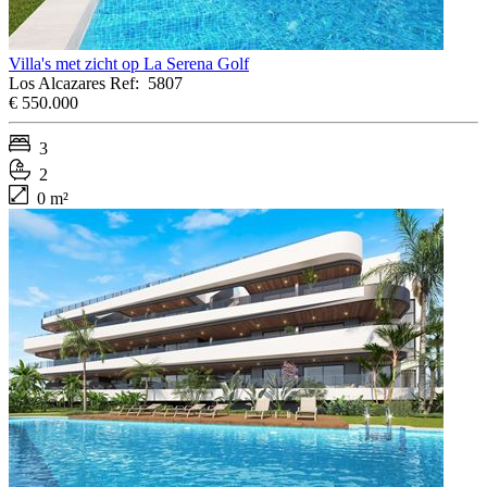
Villa's met zicht op La Serena Golf
Los Alcazares
Ref:
5807
€ 550.000
3
2
0 m²