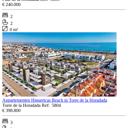
€ 240.000
2
2
0 m²
Appartementen Higuericas Beach in Torre de la Horadada
Torre de la Horadada
Ref:
5804
€ 398.800
3