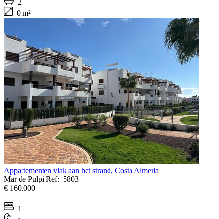
2
0 m²
Appartementen vlak aan het strand, Costa Almeria
Mar de Pulpi
Ref:
5803
€ 160.000
1