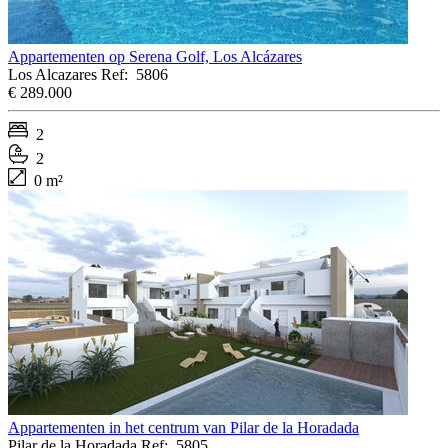
Appartementen op Serena Golf, Los Alcázares
Los Alcazares
Ref:
5806
€ 289.000
2
2
0 m²
Appartementen in het centrum van Pilar de la Horadada
Pilar de la Horadada
Ref:
5805