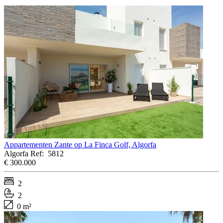
Appartementen Zante op La Finca Golf, Algorfa
Algorfa
Ref:
5812
€ 300.000
2
2
0 m²