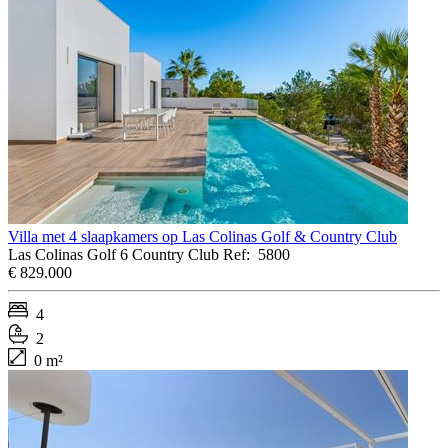
Villa met 4 slaapkamers op Las Colinas Golf & Country Club
Las Colinas Golf 6 Country Club
Ref:
5800
€ 829.000
4
2
0 m²