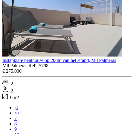
Instapklare penthouse op 200m van het strand, Mil Palmeras
Mil Palmeras
Ref:
5798
€ 275.000
2
2
0 m²
|<
<<
7
8
9