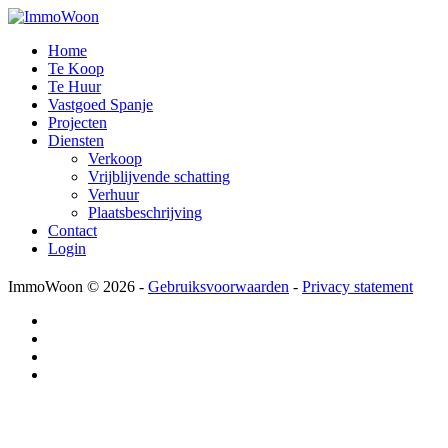
Home
Te Koop
Te Huur
Vastgoed Spanje
Projecten
Diensten
Verkoop
Vrijblijvende schatting
Verhuur
Plaatsbeschrijving
Contact
Login
ImmoWoon
© 2026 -
Gebruiksvoorwaarden
-
Privacy statement