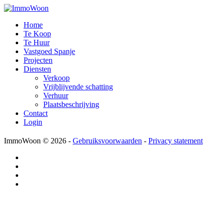
Home
Te Koop
Te Huur
Vastgoed Spanje
Projecten
Diensten
Verkoop
Vrijblijvende schatting
Verhuur
Plaatsbeschrijving
Contact
Login
ImmoWoon
© 2026 -
Gebruiksvoorwaarden
-
Privacy statement