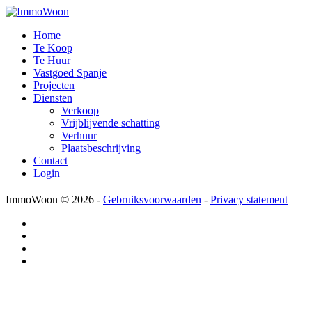
Home
Te Koop
Te Huur
Vastgoed Spanje
Projecten
Diensten
Verkoop
Vrijblijvende schatting
Verhuur
Plaatsbeschrijving
Contact
Login
ImmoWoon
© 2026 -
Gebruiksvoorwaarden
-
Privacy statement