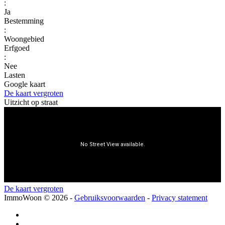
:
Ja
Bestemming
:
Woongebied
Erfgoed
:
Nee
Lasten
Google kaart
De kaart vergroten
Uitzicht op straat
De kaart vergroten
ImmoWoon
© 2026 -
Gebruiksvoorwaarden
-
Privacy statement