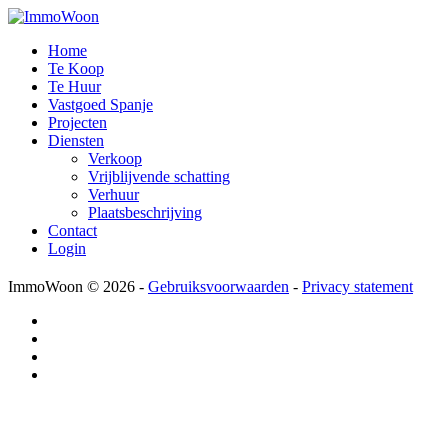
Home
Te Koop
Te Huur
Vastgoed Spanje
Projecten
Diensten
Verkoop
Vrijblijvende schatting
Verhuur
Plaatsbeschrijving
Contact
Login
ImmoWoon
© 2026 -
Gebruiksvoorwaarden
-
Privacy statement