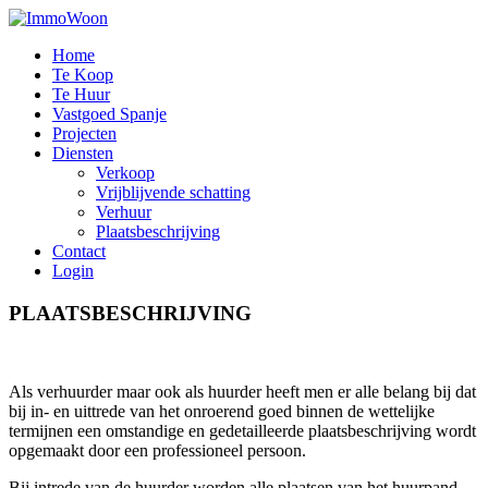
Home
Te Koop
Te Huur
Vastgoed Spanje
Projecten
Diensten
Verkoop
Vrijblijvende schatting
Verhuur
Plaatsbeschrijving
Contact
Login
PLAATSBESCHRIJVING
Als verhuurder maar ook als huurder heeft men er alle belang bij dat
bij in- en uittrede van het onroerend goed binnen de wettelijke
termijnen een omstandige en gedetailleerde plaatsbeschrijving wordt
opgemaakt door een professioneel persoon.
Bij intrede van de huurder worden alle plaatsen van het huurpand