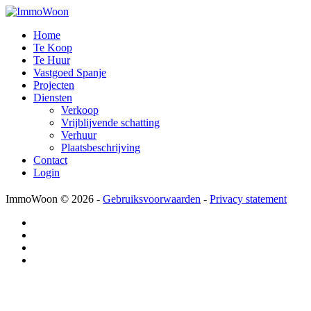
Home
Te Koop
Te Huur
Vastgoed Spanje
Projecten
Diensten
Verkoop
Vrijblijvende schatting
Verhuur
Plaatsbeschrijving
Contact
Login
ImmoWoon
© 2026 -
Gebruiksvoorwaarden
-
Privacy statement