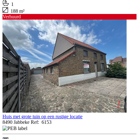
1
188 m²
Verhuurd
Huis met grote tuin op een rustige locatie
8490 Jabbeke
Ref:
6153