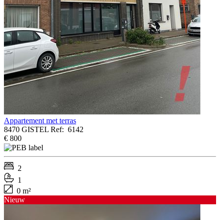
Appartement met terras
8470 GISTEL
Ref:
6142
€ 800
2
1
0 m²
Nieuw