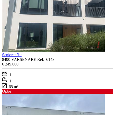
Seniorenflat
8490 VARSENARE
Ref:
6148
€ 249.000
1
1
65 m²
Optie