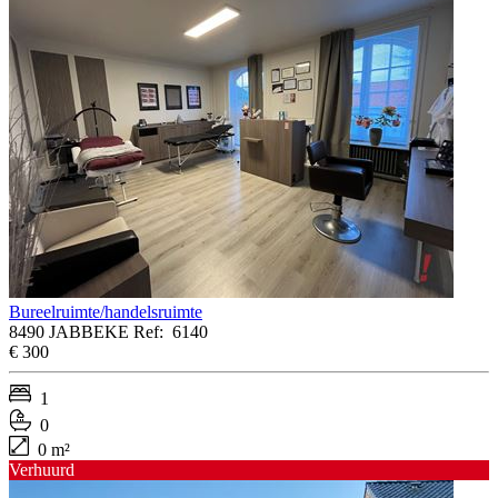
Bureelruimte/handelsruimte
8490 JABBEKE
Ref:
6140
€ 300
1
0
0 m²
Verhuurd