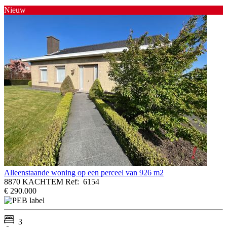
Nieuw
Alleenstaande woning op een perceel van 926 m2
8870 KACHTEM
Ref:
6154
€ 290.000
3