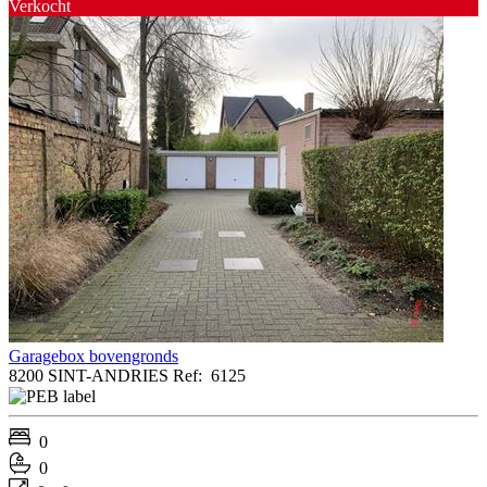
Verkocht
Garagebox bovengronds
8200 SINT-ANDRIES
Ref:
6125
0
0