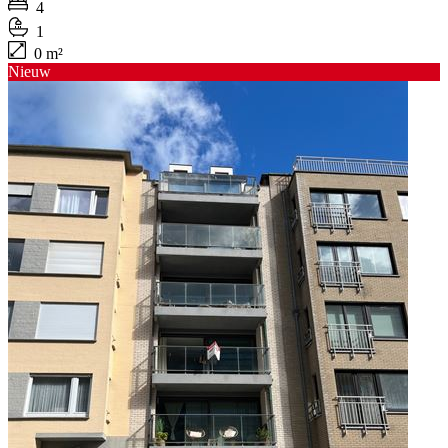
4
1
0 m²
Nieuw