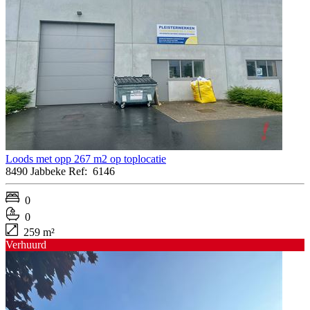
Loods met opp 267 m2 op toplocatie
8490 Jabbeke
Ref:
6146
0
0
259 m²
Verhuurd