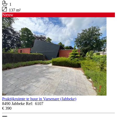
1
137 m²
Nieuw
Praktijkruimte te huur in Varsenare (Jabbeke)
8490 Jabbeke
Ref:
6107
€ 390