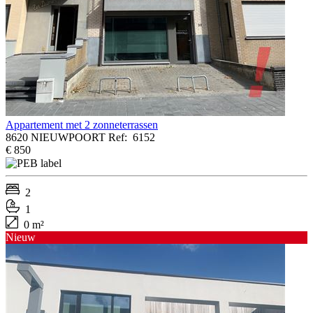
Appartement met 2 zonneterrassen
8620 NIEUWPOORT
Ref:
6152
€ 850
2
1
0 m²
Nieuw