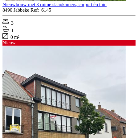
Nieuwbouw met 3 ruime slaapkamers, carport én tuin
8490 Jabbeke
Ref:
6145
3
1
0 m²
Nieuw