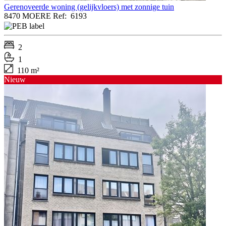
Gerenoveerde woning (gelijkvloers) met zonnige tuin
8470 MOERE
Ref:
6193
2
1
110 m²
Nieuw