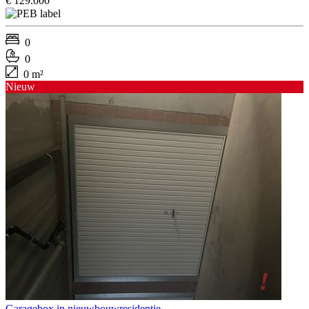
€ 129.000
0
0
0 m²
Nieuw
Garagebox in nieuwbouwresidentie