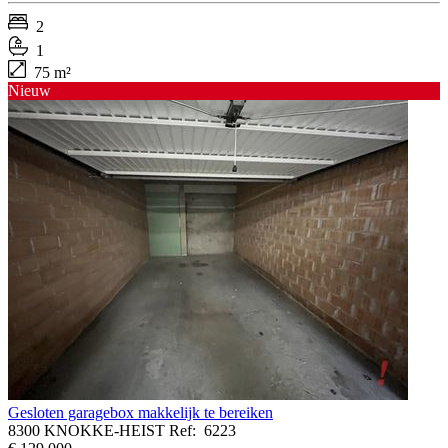
2
1
75 m²
Nieuw
Gesloten garagebox makkelijk te bereiken
8300 KNOKKE-HEIST
Ref:
6223