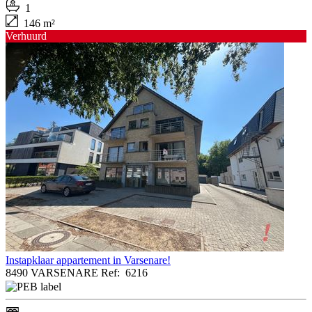
1
146 m²
Verhuurd
Instapklaar appartement in Varsenare!
8490 VARSENARE
Ref:
6216