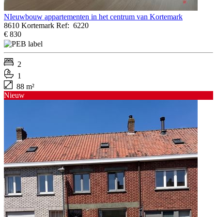
NIeuwbouw appartementen in het centrum van Kortemark
8610 Kortemark
Ref:
6220
€ 830
2
1
88 m²
Nieuw