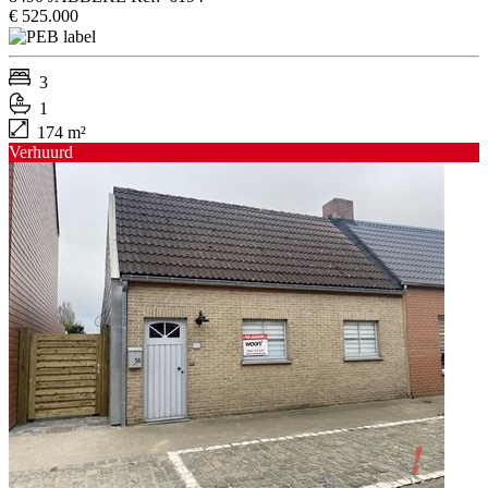
€ 525.000
3
1
174 m²
Verhuurd