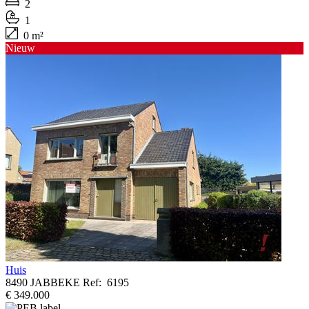
2
1
0 m²
Nieuw
Huis
8490 JABBEKE
Ref:
6195
€ 349.000