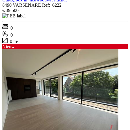
8490 VARSENARE
Ref:
6222
€ 39.500
0
0
0 m²
Nieuw