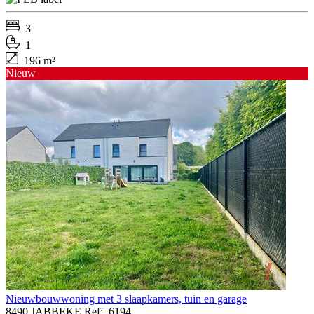
3
1
196 m²
Nieuw
Nieuwbouwwoning met 3 slaapkamers, tuin en garage
8490 JABBEKE
Ref:
6194